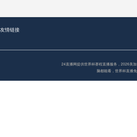
从穹顶之下到巅峰之上：
走过了全球数百座体育
从伦敦的温布利到北京
友情链接
基于动态穹顶系统的赛前激活期自适应调控方案——以温哥华BC Place为案例
24直播网提供世界杯赛程直播服务，2026
“单场决胜制：世
脑都能看，世界杯直播免
单场决胜制：世预赛附
三十年的老观察者，我
多令人扼腕叹息的遗憾
“单场决胜制：世预赛附加赛的公平性反思”
2026美加墨世