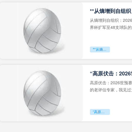
从熵增到自组织：202
界杯扩军至48支球队
深的忧虑。作为一个
**从熵增到自组织：2026世界杯小组赛战术系统的演化密码**
“高原伏击：202
高原伏击：2026世
的老评估专家，我见过太
世预赛的非洲区，正在
“高原伏击：2026世预赛非洲主场绞杀战”