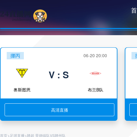
首
挪丙
06-20 20:00
V : S
奥斯图恩
布兰B队
高清直播
>
>
首页
足球直播
赣超 景德镇队VS赣州队