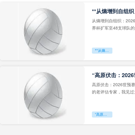
从熵增到自组织：202
界杯扩军至48支球队
深的忧虑。作为一个
**从熵增到自组织：2026世界杯小组赛战术系统的演化密码**
“高原伏击：202
高原伏击：2026世
的老评估专家，我见过太
世预赛的非洲区，正在
“高原伏击：2026世预赛非洲主场绞杀战”