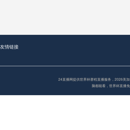
从穹顶之下到巅峰之上：
走过了全球数百座体育
从伦敦的温布利到北京
基于动态穹顶系统的赛前激活期自适应调控方案——以温哥华BC Place为案例
友情链接
“单场决胜制：世
单场决胜制：世预赛附
24直播网提供世界杯赛程直播服务，2026
三十年的老观察者，我
脑都能看，世界杯直播免
多令人扼腕叹息的遗憾
“单场决胜制：世预赛附加赛的公平性反思”
2026美加墨世