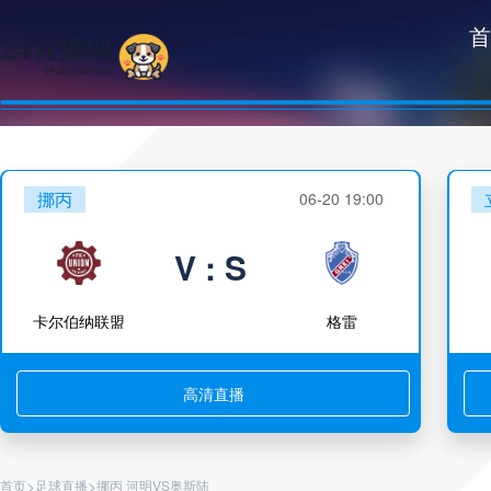
首
挪丙
06-20 19:00
V : S
卡尔伯纳联盟
格雷
高清直播
>
>
首页
足球直播
挪丙 河明VS奥斯陆