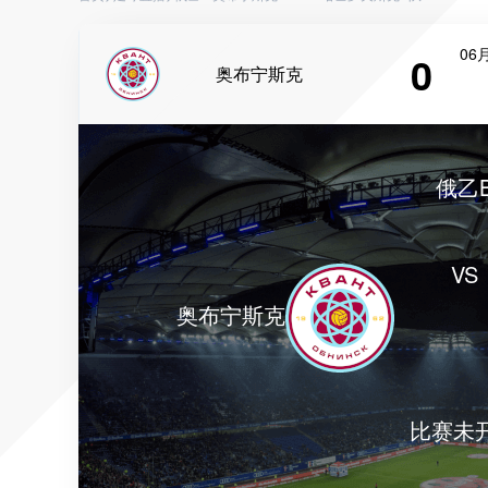
06月
0
奥布宁斯克
俄乙
VS
奥布宁斯克
比赛未