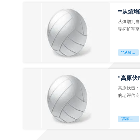
从熵增到自
界杯扩军至
深的忧虑。
**从熵增到自组织：2026世界杯小组赛战术系统的演化密码**
“高原伏
高原伏击：
的老评估专
世预赛的非
“高原伏击：2026世预赛非洲主场绞杀战”