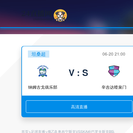
坦桑超
06-20 21:00
V : S
纳姆古戈俱乐部
辛吉达喷泉门
高清直播
>
>
首页
足球直播
俄乙B 奥布宁斯克VSSKA哈巴罗夫斯克B队