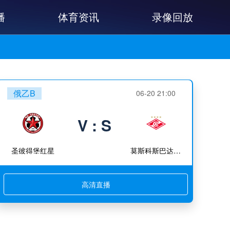
播
体育资讯
录像回放
俄乙B
06-20 21:00
V : S
圣彼得堡红星
莫斯科斯巴达B队
高清直播