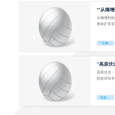
从熵增到自
界杯扩军至
深的忧虑。
**从熵增到自组织：2026世界杯小组赛战术系统的演化密码**
“高原伏
高原伏击：
的老评估专
世预赛的非
“高原伏击：2026世预赛非洲主场绞杀战”