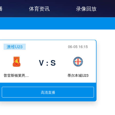
播
体育资讯
录像回放
澳维U23
06-05 16:15
V : S
普雷斯顿莱恩U23
墨尔本城U23
高清直播