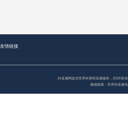
从穹顶之下到巅峰之上：
走过了全球数百座体育
从伦敦的温布利到北京
基于动态穹顶系统的赛前激活期自适应调控方案——以温哥华BC Place为案例
友情链接
“单场决胜制：世
单场决胜制：世预赛附
24直播网提供世界杯赛程直播服务，2026
三十年的老观察者，我
脑都能看，世界杯直播免
多令人扼腕叹息的遗憾
“单场决胜制：世预赛附加赛的公平性反思”
2026美加墨世