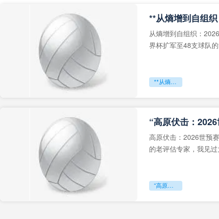
从熵增到自组织：202
界杯扩军至48支球队
深的忧虑。作为一个
**从熵增到自组织：2026世界杯小组赛战术系统的演化密码**
“高原伏击：202
高原伏击：2026世
的老评估专家，我见过太
世预赛的非洲区，正在
“高原伏击：2026世预赛非洲主场绞杀战”