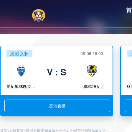
首
澳威女超
06-06 15:00
V : S
悉尼奥林匹克女足
北部精神女足
高清直播
>
>
首页
足球直播
澳威女超 新南威尔士大学女足VS芒特德瑞特城女足