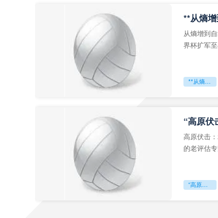
从熵增到自
界杯扩军至
深的忧虑。
**从熵增到自组织：2026世界杯小组赛战术系统的演化密码**
“高原伏
高原伏击：
的老评估专
世预赛的非
“高原伏击：2026世预赛非洲主场绞杀战”