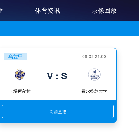
播
体育资讯
录像回放
乌兹甲
06-03 21:00
V : S
卡塔库尔甘
费尔乾纳大学
高清直播