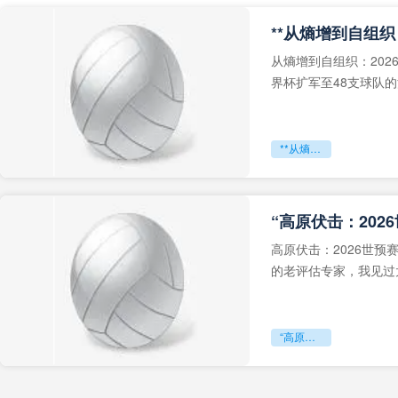
从熵增到自组织：202
界杯扩军至48支球队
深的忧虑。作为一个
**从熵增到自组织：2026世界杯小组赛战术系统的演化密码**
“高原伏击：202
高原伏击：2026世
的老评估专家，我见过太
世预赛的非洲区，正在
“高原伏击：2026世预赛非洲主场绞杀战”