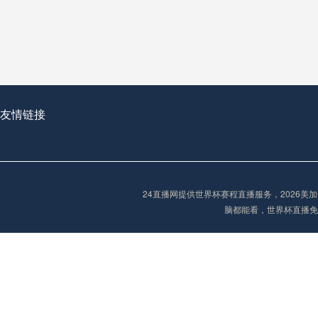
从穹顶之下到巅峰之上：
走过了全球数百座体育
从伦敦的温布利到北京
基于动态穹顶系统的赛前激活期自适应调控方案——以温哥华BC Place为案例
友情链接
“单场决胜制：世
单场决胜制：世预赛附
24直播网提供世界杯赛程直播服务，2026
三十年的老观察者，我
脑都能看，世界杯直播免
多令人扼腕叹息的遗憾
“单场决胜制：世预赛附加赛的公平性反思”
2026美加墨世