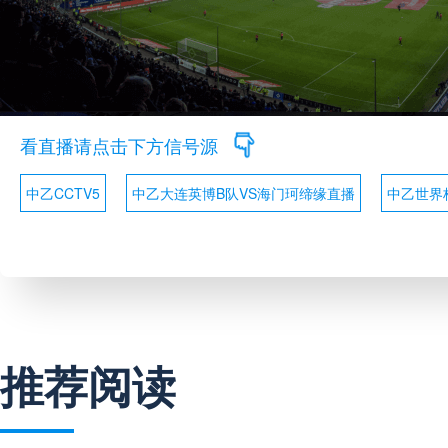
看直播请点击下方信号源
中乙CCTV5
中乙大连英博B队VS海门珂缔缘直播
中乙世界
推荐阅读