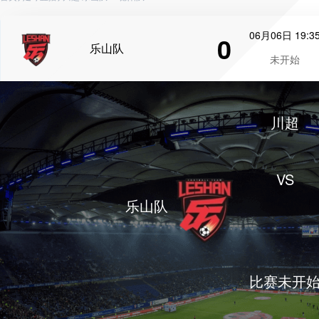
06月06日 19:3
0
乐山队
未开始
川超
VS
乐山队
比赛未开