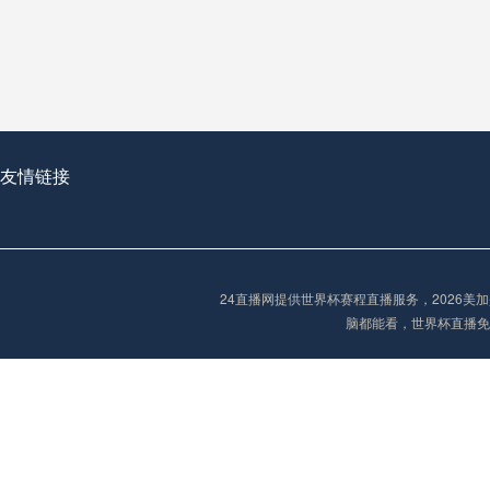
从穹顶之下到巅峰之上：
走过了全球数百座体育
从伦敦的温布利到北京
基于动态穹顶系统的赛前激活期自适应调控方案——以温哥华BC Place为案例
友情链接
“单场决胜制：世
单场决胜制：世预赛附
24直播网提供世界杯赛程直播服务，2026
三十年的老观察者，我
脑都能看，世界杯直播免
多令人扼腕叹息的遗憾
“单场决胜制：世预赛附加赛的公平性反思”
2026美加墨世