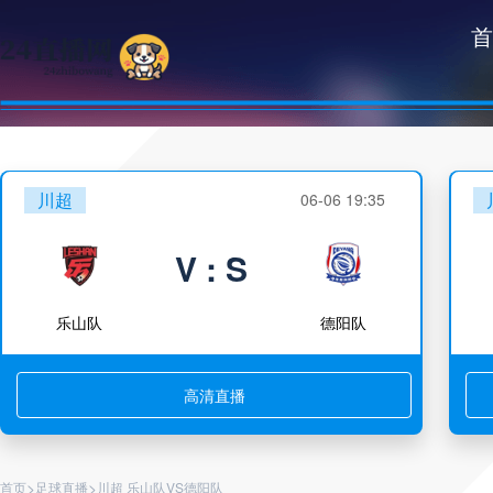
首
川超
06-06 19:35
V : S
乐山队
德阳队
高清直播
>
>
首页
足球直播
川超 乐山队VS德阳队