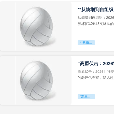
从熵增到自组织：202
界杯扩军至48支球队
深的忧虑。作为一个
**从熵增到自组织：2026世界杯小组赛战术系统的演化密码**
“高原伏击：202
高原伏击：2026世
的老评估专家，我见过太
世预赛的非洲区，正在
“高原伏击：2026世预赛非洲主场绞杀战”