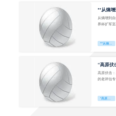
从熵增到自
界杯扩军至
深的忧虑。
**从熵增到自组织：2026世界杯小组赛战术系统的演化密码**
“高原伏
高原伏击：
的老评估专
世预赛的非
“高原伏击：2026世预赛非洲主场绞杀战”