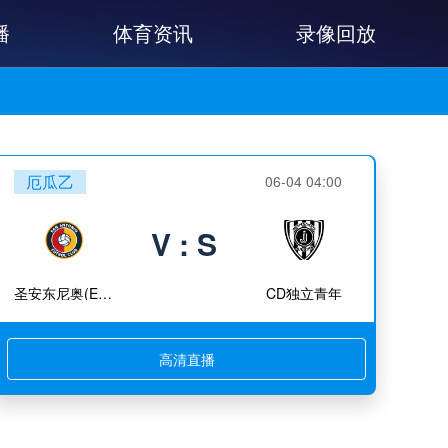
播
体育资讯
录像回放
厄瓜乙
06-04 04:00
V : S
圣安东尼奥(ECU)
CD独立青年
高清直播