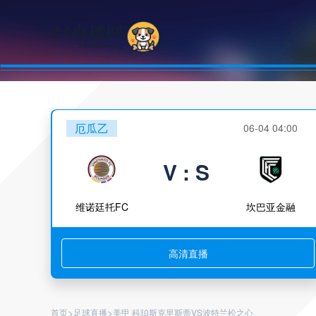
厄瓜乙
06-04 04:00
V : S
维诺廷托FC
坎巴亚金融
高清直播
>
>
首页
足球直播
美甲 科珀斯克里斯蒂VS波特兰松之心