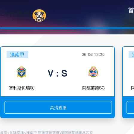
首
澳南甲
06-06 13:30
V : S
塞利斯贝瑞联
阿德莱德SC
高清直播
>
>
首页
足球直播
澳南甲 阿德莱德蓝鹰VS阿德莱德奥林匹克