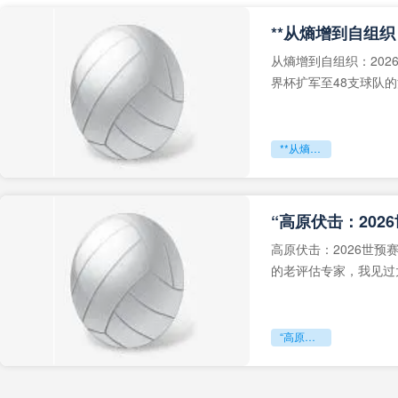
从熵增到自组织：202
界杯扩军至48支球队
深的忧虑。作为一个
**从熵增到自组织：2026世界杯小组赛战术系统的演化密码**
“高原伏击：202
高原伏击：2026世
的老评估专家，我见过太
世预赛的非洲区，正在
“高原伏击：2026世预赛非洲主场绞杀战”