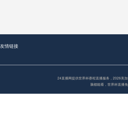
从穹顶之下到巅峰之上：
走过了全球数百座体育
从伦敦的温布利到北京
基于动态穹顶系统的赛前激活期自适应调控方案——以温哥华BC Place为案例
友情链接
“单场决胜制：世
单场决胜制：世预赛附
24直播网提供世界杯赛程直播服务，2026
三十年的老观察者，我
脑都能看，世界杯直播免
多令人扼腕叹息的遗憾
“单场决胜制：世预赛附加赛的公平性反思”
2026美加墨世