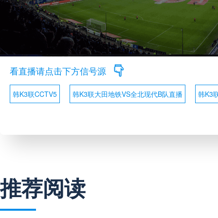
看直播请点击下方信号源
韩K3联CCTV5
韩K3联大田地铁VS全北现代B队直播
韩K3
推荐阅读