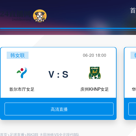
首
韩女联
06-20 18:00
V : S
首尔市厅女足
庆州KHNP女足
华
高清直播
>
>
首页
足球直播
韩K3联 大田地铁VS全北现代B队