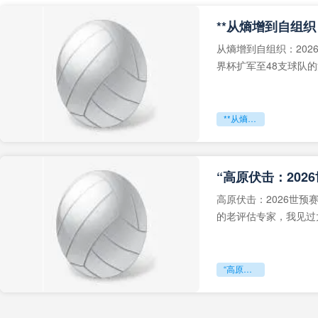
从熵增到自组织：202
界杯扩军至48支球队
深的忧虑。作为一个
**从熵增到自组织：2026世界杯小组赛战术系统的演化密码**
“高原伏击：202
高原伏击：2026世
的老评估专家，我见过太
世预赛的非洲区，正在
“高原伏击：2026世预赛非洲主场绞杀战”