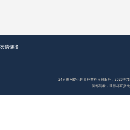
从穹顶之下到巅峰之上：
走过了全球数百座体育
从伦敦的温布利到北京
基于动态穹顶系统的赛前激活期自适应调控方案——以温哥华BC Place为案例
友情链接
“单场决胜制：世
单场决胜制：世预赛附
24直播网提供世界杯赛程直播服务，2026
三十年的老观察者，我
脑都能看，世界杯直播免
多令人扼腕叹息的遗憾
“单场决胜制：世预赛附加赛的公平性反思”
2026美加墨世