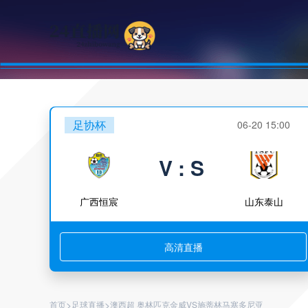
足协杯
06-20 15:00
V : S
广西恒宸
山东泰山
高清直播
>
>
首页
足球直播
澳西超 奥林匹克金威VS施蒂林马塞多尼亚