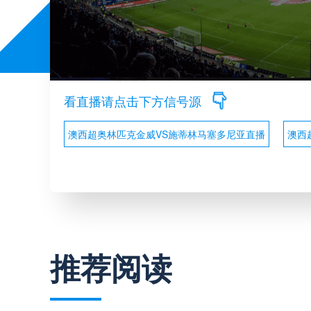
看直播请点击下方信号源
澳西超奥林匹克金威VS施蒂林马塞多尼亚直播
澳西
推荐阅读