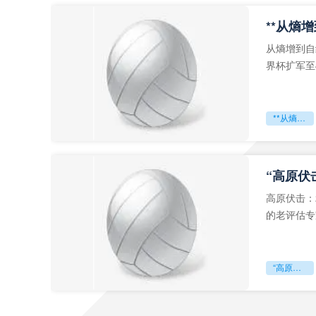
从熵增到自
界杯扩军至
深的忧虑。
**从熵增到自组织：2026世界杯小组赛战术系统的演化密码**
“高原伏
高原伏击：
的老评估专
世预赛的非
“高原伏击：2026世预赛非洲主场绞杀战”