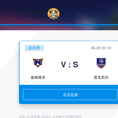
冰岛甲
06-20 03:15
V : S
嘉德维克
雷克尼尔
高清直播
>
>
首页
足球直播
冰岛乙 白色骑士VS弗约尼尔