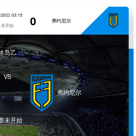
20日 03:15
0
弗约尼尔
未开始
冰岛乙
VS
弗约尼尔
赛未开始