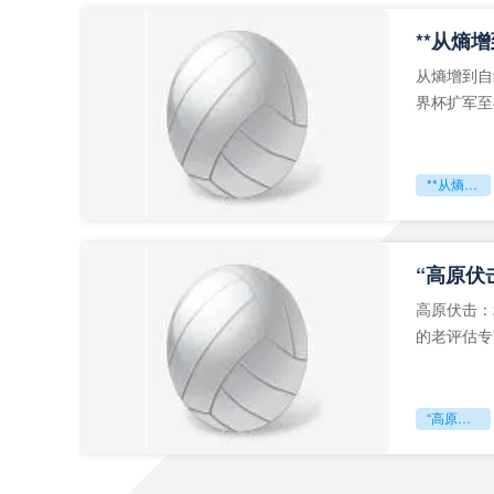
从熵增到自
界杯扩军至
深的忧虑。
**从熵增到自组织：2026世界杯小组赛战术系统的演化密码**
“高原伏
高原伏击：
的老评估专
世预赛的非
“高原伏击：2026世预赛非洲主场绞杀战”