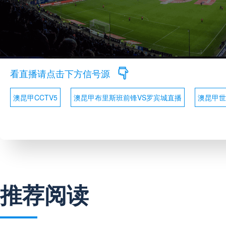
看直播请点击下方信号源
澳昆甲CCTV5
澳昆甲布里斯班前锋VS罗宾城直播
澳昆甲世
推荐阅读