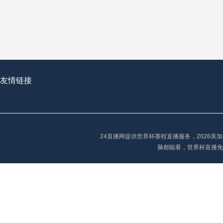
从穹顶之下到巅峰之上：
走过了全球数百座体育
从伦敦的温布利到北京
基于动态穹顶系统的赛前激活期自适应调控方案——以温哥华BC Place为案例
友情链接
“单场决胜制：世
单场决胜制：世预赛附
24直播网提供世界杯赛程直播服务，2026
三十年的老观察者，我
脑都能看，世界杯直播免
多令人扼腕叹息的遗憾
“单场决胜制：世预赛附加赛的公平性反思”
2026美加墨世