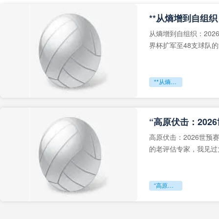
从熵增到自组织：202
界杯扩军至48支球队
深的忧虑。作为一个
**从熵增到自组织：2026世界杯小组赛战术系统的演化密码**
“高原伏击：202
高原伏击：2026世
的老评估专家，我见过太
世预赛的非洲区，正在
“高原伏击：2026世预赛非洲主场绞杀战”