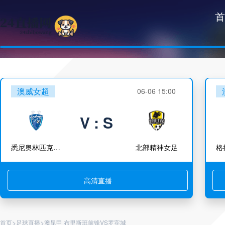
首
澳威女超
06-06 15:00
V : S
悉尼奥林匹克女足
北部精神女足
高清直播
>
>
首页
足球直播
澳昆甲 布里斯班前锋VS罗宾城