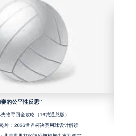
沙佩科恩斯
高清直播
弗鲁米嫩塞
高清直播
深圳青年人
高清直播
青岛西海岸
高清直播
宁波职业足球俱乐部
高清直播
加赛的公平性反思”
广西恒宸
高清直播
杯失物寻回全攻略（16城通兑版）
上海海港
高清直播
2026
乾坤：2026世界杯决赛用球设计解读
赛场’：北美世界杯的神经架构与生态裂变”**
“北美高原引擎：美加墨世界杯体能系统进化计划”