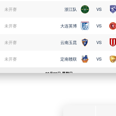
未开赛
浙江队
VS
未开赛
大连英博
VS
未开赛
云南玉昆
VS
未开赛
定南赣联
VS
08月09日 星期日
未开赛
格雷米奥
VS
未开赛
瑞模贝雷
VS