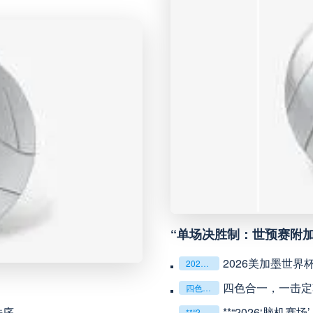
未开赛
科里蒂巴
VS
未开赛
博塔弗戈
VS
未开赛
延边龙鼎
VS
未开赛
河南队
VS
未开赛
无锡吴钩
VS
“单场决胜制：世预赛附
未开赛
广州豹
VS
2026美加墨世界
2026美加墨世界杯失物寻回全攻略（16城通兑版）
未开赛
重庆铜梁龙
VS
四色合一，一击定
四色合一，一击定乾坤：2026世界杯决赛用球设计解读
秩序
**“2026‘脑机
**“2026‘脑机赛场’：北美世界杯的神经架构与生态裂变”**