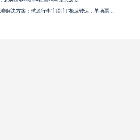
天津津门虎
高清直播
赛解决方案：球迷行李“门到门”极速转运，单场票专属动线全拆解
哈兰德挑战高卢铁壁：2026世界杯最强矛与盾的终极对话
2026世界杯J组前瞻：阿根廷一骑绝尘，阿尔及利亚与奥地利激战争夺出线权
米拉索
高清直播
“2030幻境穿梭：VR直击美加墨世界杯绝杀瞬间”
查看更多
瓦斯科达伽马
高清直播
巴西国际
高清直播
科尔多瓦中央SDE
高清直播
河床
高清直播
拉努斯
高清直播