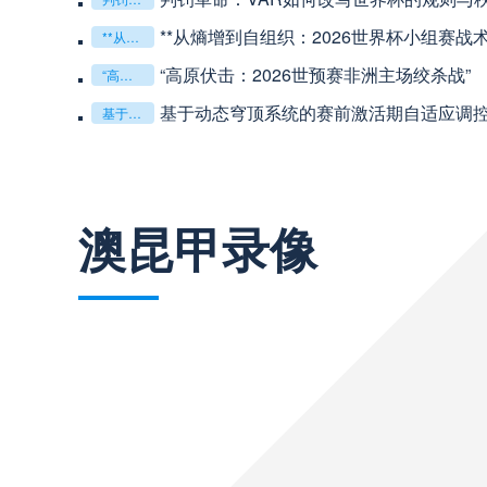
中超
20:00
**从熵增到自组织：2026世界杯小组赛战
**从熵增到自组织：2026世界杯小组赛战术系统的演化密码**
“高原伏击：2026世预赛非洲主场绞杀战”
“高原伏击：2026世预赛非洲主场绞杀战”
巴西甲
22:00
基于动态穹顶系统的赛前激活期自适应调控方案——
基于动态穹顶系统的赛前激活期自适应调控方案——以温哥华BC Place为案例
巴西甲
03:00
澳昆甲录像
巴西甲
03:00
阿甲
04:00
阿甲
04:00
阿甲
04:00