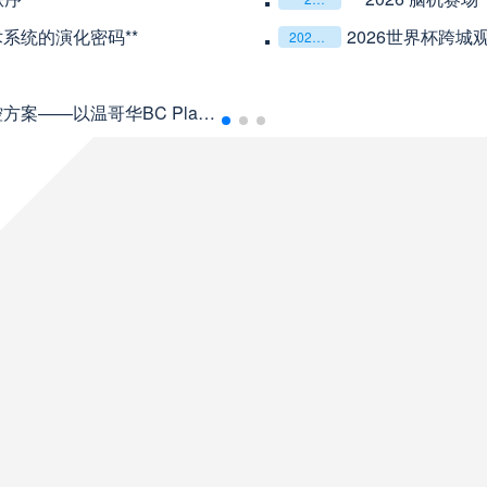
未开赛
山东泰山
VS
术系统的演化密码**
2026世界杯跨城观
2026世界杯跨城观赛解决方案：球迷行李“门到门”极速转运，单场票专属动线全拆解
未开赛
克鲁塞罗
VS
以温哥华BC Place为案例
08月10日 星期一
未开赛
巴伊亚
VS
未开赛
帕尔梅拉斯
VS
未开赛
圣塔菲联
VS
未开赛
泰格雷
VS
未开赛
塔勒瑞斯
VS