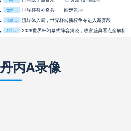
中超
19:35
未开赛
世界杯替补奇兵：一瞬定乾坤
世界杯替补奇兵：一瞬定乾坤
流媒体入局，世界杯转播权争夺进入新赛段
流媒体入局，世界杯转播权争夺进入新赛段
中超
20:00
未开赛
2026世界杯闭幕式阵容揭晓，收官盛典看点全解析
2026世界杯闭幕式阵容揭晓，收官盛典看点全解析
巴西甲
22:00
未开赛
丹丙A录像
巴西甲
03:00
未开赛
巴西甲
03:00
未开赛
阿甲
04:00
未开赛
阿甲
04:00
未开赛