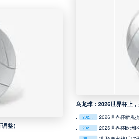
未开赛
延边龙鼎
VS
未开赛
河南队
VS
未开赛
无锡吴钩
VS
未开赛
广州豹
VS
未开赛
重庆铜梁龙
VS
乌龙球：2026世界杯上
未开赛
山东泰山
VS
2026世界杯新
2026世界杯新规提速：暂停机制优化助推比赛流畅度飞跃
新调整）
2026世界杯欧
2026世界杯欧洲区第五档球队：附加赛突围可能性深度评估
未开赛
克鲁塞罗
VS
“世预赛出线后1
“世预赛出线后17天：高强度集训期的体能重建与战术转化”