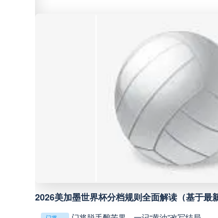
中甲
18:00
中超
19:00
中甲
19:00
中甲
19:30
中超
19:35
中超
20:00
**
2026美加墨世界杯分档规则全面解读（基于最
巴西甲
22:00
门将脱手酿苦果，一记“黄油”改写结局
门将脱手酿苦果，一记“黄油”改写结局