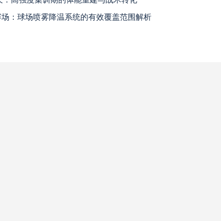
温赛场：球场喷雾降温系统的有效覆盖范围解析
瓦斯科达伽马
高清直播
巴西国际
高清直播
查看更多
科尔多瓦中央SDE
高清直播
河床
高清直播
拉努斯
高清直播
飓风队
高清直播