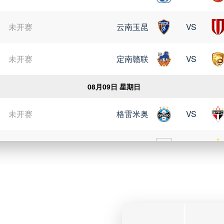
未开赛
云南玉昆
VS
未开赛
定南赣联
VS
08月09日 星期日
未开赛
格雷米奥
VS
未开赛
瑞模贝雷
VS
未开赛
科里蒂巴
VS
未开赛
博塔弗戈
VS