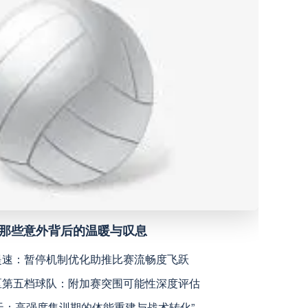
深圳青年人
高清直播
青岛西海岸
高清直播
宁波职业足球俱乐部
高清直播
广西恒宸
高清直播
上海海港
高清直播
，那些意外背后的温暖与叹息
天津津门虎
高清直播
规提速：暂停机制优化助推比赛流畅度飞跃
洲区第五档球队：附加赛突围可能性深度评估
米拉索
高清直播
7天：高强度集训期的体能重建与战术转化”