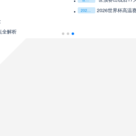
08月10日 星期一
2026世界杯高
2026世界杯高温赛场：球场喷雾降温系统的有效覆盖范围解析
段
未开赛
巴伊亚
VS
点全解析
未开赛
帕尔梅拉斯
VS
未开赛
圣塔菲联
VS
未开赛
泰格雷
VS
未开赛
塔勒瑞斯
VS
未开赛
圣洛伦索
VS