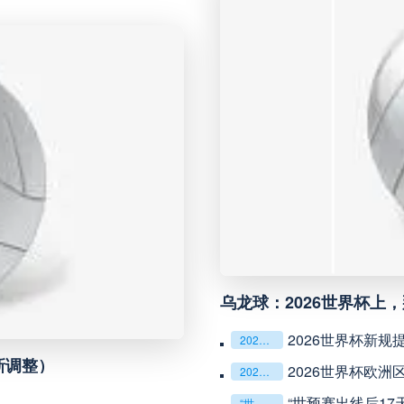
未开赛
延边龙鼎
VS
未开赛
河南队
VS
未开赛
无锡吴钩
VS
未开赛
广州豹
VS
未开赛
重庆铜梁龙
VS
“单场决胜制：世预赛附
未开赛
山东泰山
VS
2026美加墨世界
2026美加墨世界杯失物寻回全攻略（16城通兑版）
四色合一，一击定
四色合一，一击定乾坤：2026世界杯决赛用球设计解读
未开赛
克鲁塞罗
VS
秩序
**“2026‘脑机
**“2026‘脑机赛场’：北美世界杯的神经架构与生态裂变”**