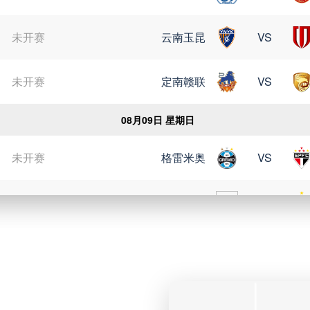
未开赛
云南玉昆
VS
未开赛
定南赣联
VS
08月09日 星期日
未开赛
格雷米奥
VS
未开赛
瑞模贝雷
VS
未开赛
科里蒂巴
VS
未开赛
博塔弗戈
VS