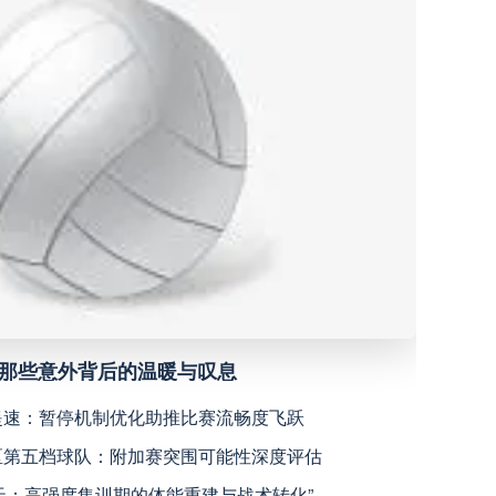
深圳青年人
高清直播
青岛西海岸
高清直播
宁波职业足球俱乐部
高清直播
广西恒宸
高清直播
上海海港
高清直播
加赛的公平性反思”
天津津门虎
高清直播
杯失物寻回全攻略（16城通兑版）
2026
乾坤：2026世界杯决赛用球设计解读
米拉索
高清直播
赛场’：北美世界杯的神经架构与生态裂变”**
“北美高原引擎：美加墨世界杯体能系统进化计划”