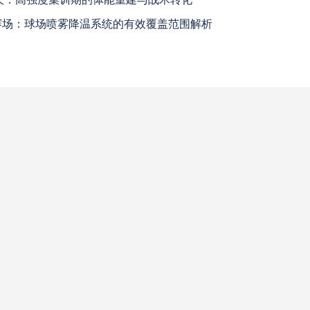
赛解决方案：球迷行李“门到门”极速转运，单场票专属动线全拆解
哈兰德挑战高卢铁壁：2026世界杯最强矛与盾的终极对话
2026世界杯J组前瞻：阿根廷一骑绝尘，阿尔及利亚与奥地利激战争夺出线权
瓦斯科达伽马
高清直播
“2030幻境穿梭：VR直击美加墨世界杯绝杀瞬间”
巴西国际
高清直播
查看更多
科尔多瓦中央SDE
高清直播
河床
高清直播
拉努斯
高清直播
飓风队
高清直播