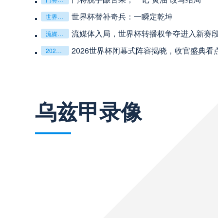
**从熵增到自组织：2026世界杯小组赛战
**从熵增到自组织：2026世界杯小组赛战术系统的演化密码**
“高原伏击：2026世预赛非洲主场绞杀战”
“高原伏击：2026世预赛非洲主场绞杀战”
巴西甲
03:00
基于动态穹顶系统的赛前激活期自适应调控方案——
基于动态穹顶系统的赛前激活期自适应调控方案——以温哥华BC Place为案例
巴西甲
03:00
乌兹甲录像
阿甲
04:00
阿甲
04:00
阿甲
04:00
阿甲
04:00