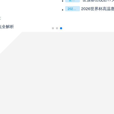
08月10日 星期一
术系统的演化密码**
2026世界杯跨城观
2026世界杯跨城观赛解决方案：球迷行李“门到门”极速转运，单场票专属动线全拆解
未开赛
巴伊亚
VS
以温哥华BC Place为案例
未开赛
帕尔梅拉斯
VS
未开赛
圣塔菲联
VS
未开赛
泰格雷
VS
未开赛
塔勒瑞斯
VS
未开赛
圣洛伦索
VS