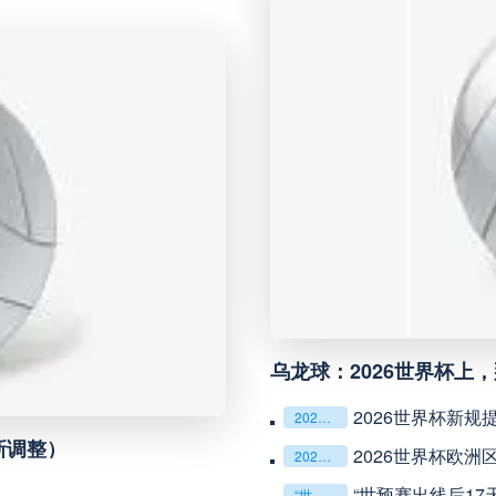
未开赛
延边龙鼎
VS
未开赛
河南队
VS
未开赛
无锡吴钩
VS
未开赛
广州豹
VS
未开赛
重庆铜梁龙
VS
乌龙球：2026世界杯上
未开赛
山东泰山
VS
2026世界杯新
2026世界杯新规提速：暂停机制优化助推比赛流畅度飞跃
新调整）
2026世界杯欧
2026世界杯欧洲区第五档球队：附加赛突围可能性深度评估
未开赛
克鲁塞罗
VS
“世预赛出线后1
“世预赛出线后17天：高强度集训期的体能重建与战术转化”