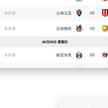
未开赛
云南玉昆
VS
未开赛
定南赣联
VS
08月09日 星期日
未开赛
格雷米奥
VS
未开赛
瑞模贝雷
VS
未开赛
科里蒂巴
VS
未开赛
博塔弗戈
VS