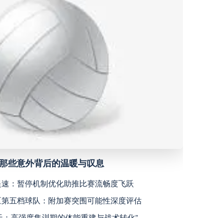
深圳青年人
高清直播
青岛西海岸
高清直播
宁波职业足球俱乐部
高清直播
广西恒宸
高清直播
上海海港
高清直播
，那些意外背后的温暖与叹息
天津津门虎
高清直播
规提速：暂停机制优化助推比赛流畅度飞跃
洲区第五档球队：附加赛突围可能性深度评估
米拉索
高清直播
7天：高强度集训期的体能重建与战术转化”