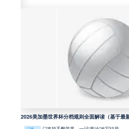
中甲
18:00
中超
19:00
中甲
19:00
中甲
19:30
中超
19:35
中超
20:00
**
2026美加墨世界杯分档规则全面解读（基于最
巴西甲
22:00
门将脱手酿苦果，一记“黄油”改写结局
门将脱手酿苦果，一记“黄油”改写结局