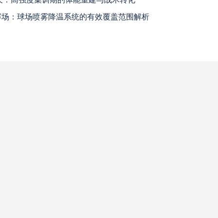
温赛场：球场喷雾降温系统的有效覆盖范围解析
瓦斯科达伽马
高清直播
巴西国际
高清直播
查看更多
科尔多瓦中央SDE
高清直播
河床
高清直播
拉努斯
高清直播
飓风队
高清直播