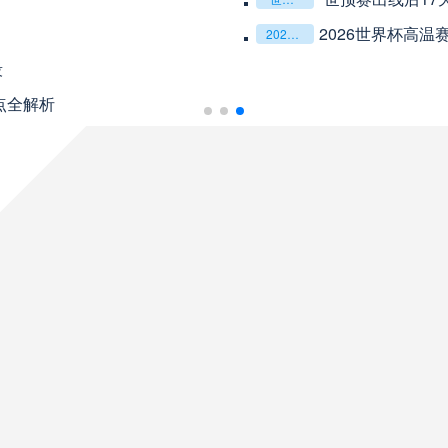
08月10日 星期一
2026世界杯高
2026世界杯高温赛场：球场喷雾降温系统的有效覆盖范围解析
段
未开赛
巴伊亚
VS
点全解析
未开赛
帕尔梅拉斯
VS
未开赛
圣塔菲联
VS
未开赛
泰格雷
VS
未开赛
塔勒瑞斯
VS
未开赛
圣洛伦索
VS